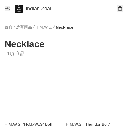
Indian Zeal
首頁
/
所有商品
/
/
H.M.W.S.
Necklace
Necklace
11項 商品
H.M.W.S. "HxMxWxS” Bell
H.M.W.S. "Thunder Bolt"