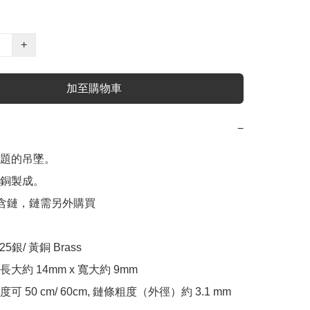
+
加至購物車
−
題的吊墜。

銅製成。

包含鏈，鏈需另外購買

銀/ 黃銅 Brass

大約 14mm x 寬大約 9mm

 50 cm/ 60cm, 鏈條粗度（外徑）約 3.1 mm
