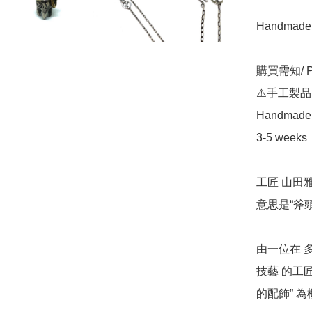
Handmade i
購買需知/ Pur
⚠️手工製品
Handmade pr
3-5 weeks

工匠 山田雅
意思是“斧頭” 
由一位在 
技藝 的工匠
的配飾” 為概