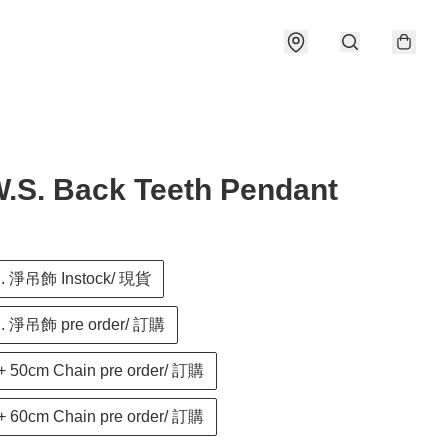
.S. Back Teeth Pendant
... 淨吊飾 Instock/ 現貨
.. 淨吊飾 pre order/ 訂購
+ 50cm Chain pre order/ 訂購
+ 60cm Chain pre order/ 訂購