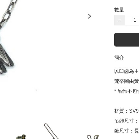
數量
−
簡介
以臼齒為主
梵蒂岡由黃
* 吊飾不
材質：SV925
吊飾尺寸：長
鏈尺寸：長度可