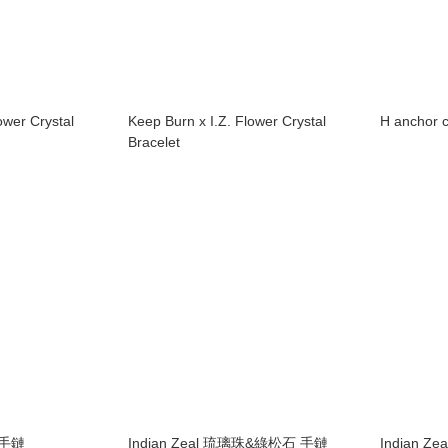
ower Crystal
Keep Burn x I.Z. Flower Crystal
H anchor 
Bracelet
珠 手鏈
Indian Zeal 琉璃珠&綠松石 手鏈
Indian Z