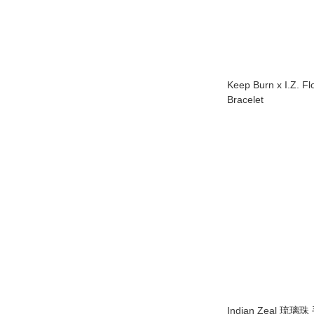
Keep Burn x I.Z. Fl
Bracelet
Indian Zeal 琉璃