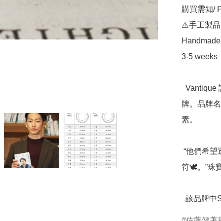
購買需知/ Pur
⚠️手工製品
Handmade pr
3-5 weeks

  Vantique 誕生於 2004 年，是以復古為主題的手工配飾品
牌。品牌名稱來源
素。

 “他們希望透過帶有信息 的珠寶寄予希望，作為使用者的護身
符🕊。”
  該品牌
佐藤健著