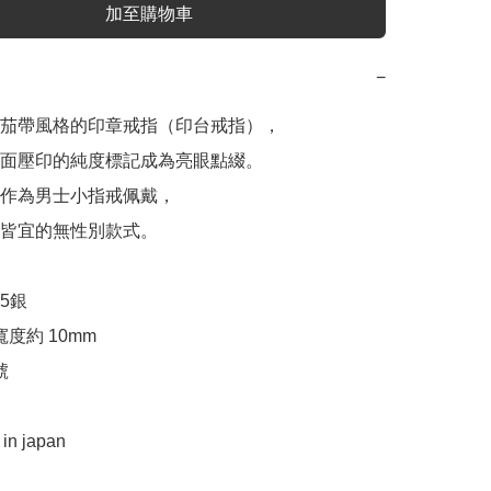
加至購物車
−
茄帶風格的印章戒指（印台戒指），

面壓印的純度標記成為亮眼點綴。

作為男士小指戒佩戴，

皆宜的無性別款式。

5銀

度約 10mm



n japan
