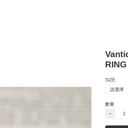
Vant
RIN
SIZE
數量
−