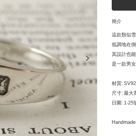
簡介
這款類似雪
低調地在側
其設計也能
是一款男女
材質: SV92
尺寸: 最大寬
日圍: 1-25號
Handmade i