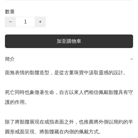
數量
−
+
加至購物車
簡介
−
面無表情的骷髏造型，是從古董珠寶中汲取靈感的設計。

死亡同時也象徵著生命，自古以來人們相信佩戴骷髏具有守
護的作用。

除了將骷髏展現在戒指表面之外，也推薦將外側以簡約的半
圓形戒面呈現、將骷髏藏在內側的佩戴方式。
