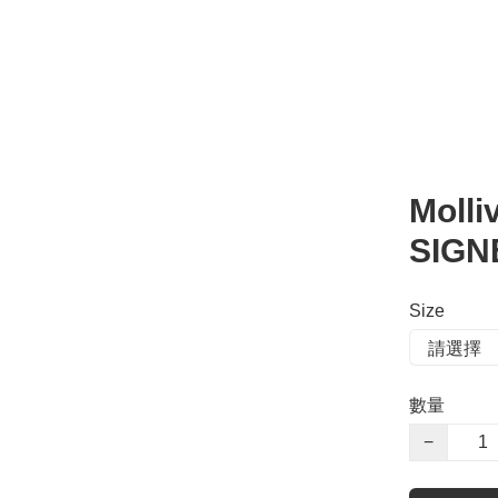
Moll
SIGN
Size
數量
−