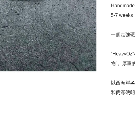
Handmade pr
5-7 weeks

一個走強硬路線
“HeavyOz
物”。厚重
以西海岸
和簡潔硬朗