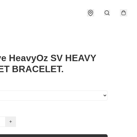
ive HeavyOz SV HEAVY
ET BRACELET.
+