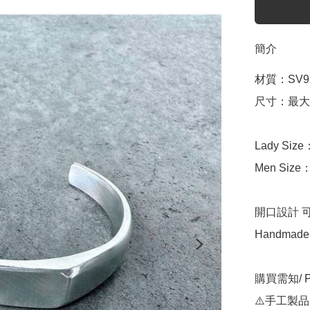
簡介
材質：SV92
尺寸：最大寬
Lady Size
Men Size
開口設計 
Handmade I
購買需知/ Pur
⚠️手工製品