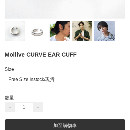
Mollive CURVE EAR CUFF
Size
Free Size Instock/現貨
數量
−
+
加至購物車