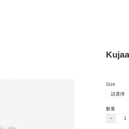
Kujaa
Size
數量
−