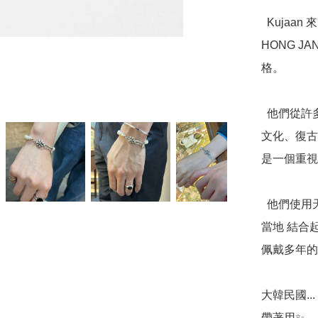
  Kujaan 來自韓國🇰🇷首爾的 手工銀飾品牌，由 KOOG 
HONG J
格。

  他們從許多事物中汲取靈感 來 生產珠寶。 例如，它從嬉皮
文化、復古
是一個重視
  他們使用天然寶石來提高 他們產品的質量，將銀 和 寶石適
當地 結合
佩戴多年的
大韓民國..
帶著用✨
