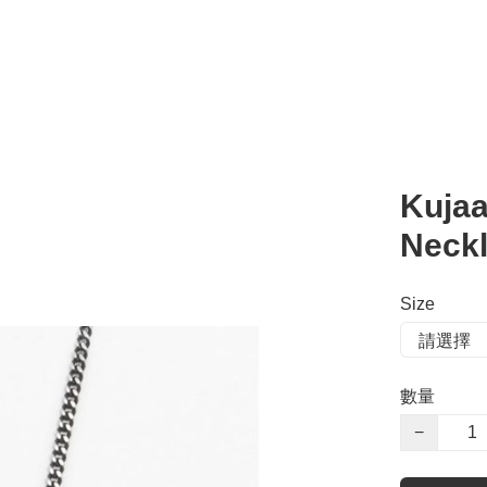
Kujaa
Neck
Size
數量
−