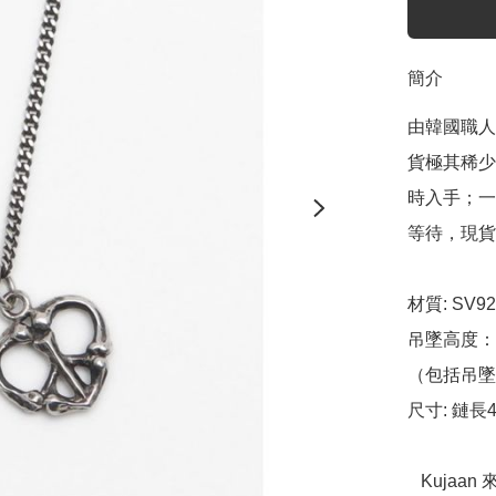
簡介
由韓國職人
貨極其稀少
時入手；一
等待，現貨
材質: SV92
吊墜高度：Pea
（包括吊墜上
尺寸: 鏈長40/ 
   Kujaan 來自韓國🇰🇷首爾的 手工銀飾品牌，由 KOOG 