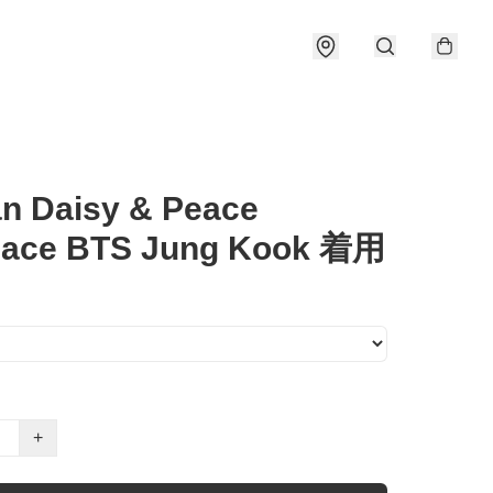
n Daisy & Peace
lace BTS Jung Kook 着用
+