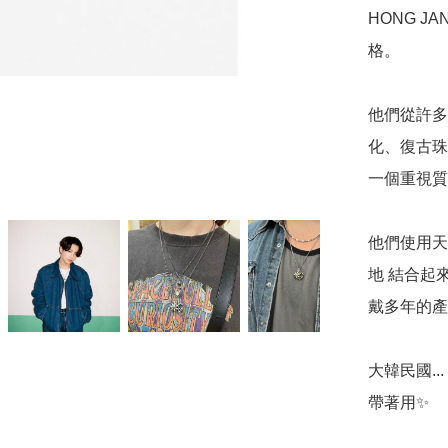
HONG J
格。  

他們從許多
化、復古珠
一個重視質量
他們使用天
地 結合起
戴多年的產品
大韓民國..
帶著用✨  
