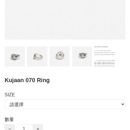
Kujaan 070 Ring
SIZE
數量
−
+