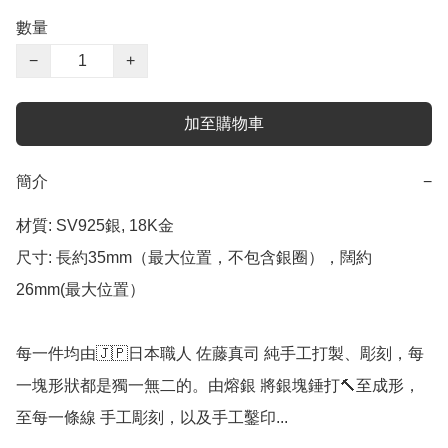
數量
−
+
加至購物車
簡介
−
材質: SV925銀, 18K金

尺寸: 長約35mm（最大位置，不包含銀圈），闊約
26mm(最大位置）

每一件均由🇯🇵日本職人 佐藤真司 純手工打製、彫刻，每
一塊形狀都是獨一無二的。由熔銀 將銀塊錘打🔨至成形，
至每一條線 手工彫刻，以及手工鑿印...
