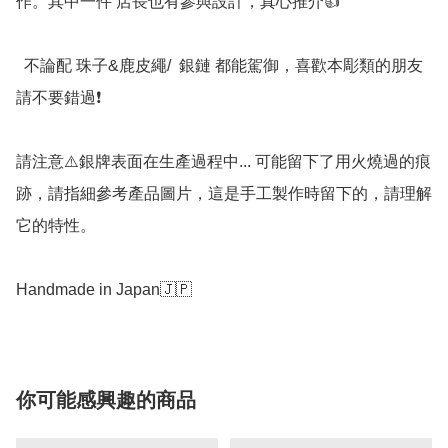
作。其中一件 店長也有參與設計，真心推介👍

  不論配 珠子&鹿皮繩/  銀鏈 都能駕御，喜歡本彫類的朋友 
請不要錯過❗️

請注意⚠️銀牌表面在生產過程中... 可能留下了用火燒過的痕
跡，請指細參考產品圖片，這是手工製作時留下的，請理解
它的特性。

Handmade in Japan🇯🇵
你可能感興趣的商品