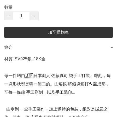
數量
−
+
加至購物車
簡介
−
材質: SV925銀, 18K金

每一件均由🇯🇵日本職人 佐藤真司 純手工打製、彫刻，每
一塊形狀都是獨一無二的。由熔銀 將銀塊錘打🔨至成形，
至每一條線 手工彫刻，以及手工鑿印...

  由零到一 全手工製作，加上獨特的包裝，絕對是誠意之