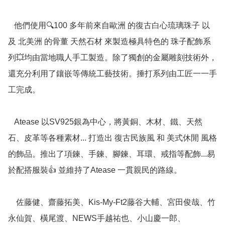
   他們使用🔍100 多年前來自歐洲 的復古白心琉璃珠子 以
及 北美洲 的骨董 天然石材 來製造極具特色的 珠子配飾系
列💥均由當地職人手工製造。除了獨創的金屬雕刻技術外，
還充分利用了鑲嵌等傳統工藝技術。捶打系列由工匠一一手
工完成。

   Atease 以SV925銀為中心，將黃銅、木材、鐵、天然
石、皮革等各種素材... 打造出 復古民族風 和 美式休閒 風格
的飾品。推出了項鍊、手鍊、腳鍊、耳環、戒指等配飾...易
於配搭服裝👍 並維持了Atease 一貫親民的路線。

    佐藤健、齋藤拓美、Kis-My-Ft2藤谷大輔、宮田俊哉、竹
永仙賀、橫尾渡、NEWS手越祐也、小山慶一郎、