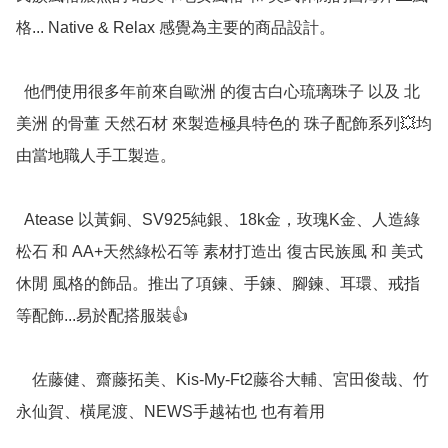
格... Native & Relax 感覺為主要的商品設計。

  他們使用很多年前來自歐洲 的復古白心琉璃珠子 以及 北
美洲 的骨董 天然石材 來製造極具特色的 珠子配飾系列💥均
由當地職人手工製造。

  Atease 以黃銅、SV925純銀、18k金，玫瑰K金、人造綠
松石 和 AA+天然綠松石等 素材打造出 復古民族風 和 美式
休閒 風格的飾品。推出了項鍊、手鍊、腳鍊、耳環、戒指
等配飾...易於配搭服裝👍 

    佐藤健、齋藤拓美、Kis-My-Ft2藤谷大輔、宮田俊哉、竹
永仙賀、橫尾渡、NEWS手越祐也 也有着用