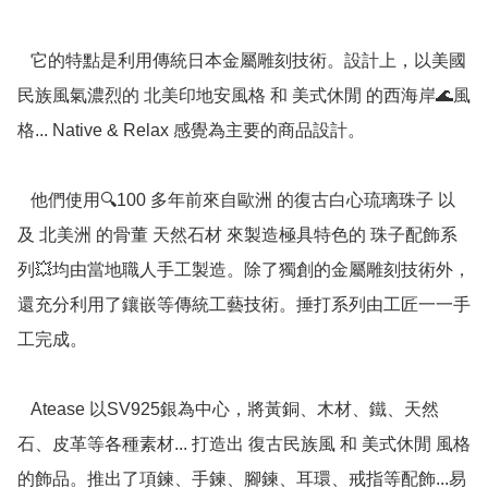
   它的特點是利用傳統日本金屬雕刻技術。設計上，以美國
民族風氣濃烈的 北美印地安風格 和 美式休閒 的西海岸🌊風
格... Native & Relax 感覺為主要的商品設計。

   他們使用🔍100 多年前來自歐洲 的復古白心琉璃珠子 以
及 北美洲 的骨董 天然石材 來製造極具特色的 珠子配飾系
列💥均由當地職人手工製造。除了獨創的金屬雕刻技術外，
還充分利用了鑲嵌等傳統工藝技術。捶打系列由工匠一一手
工完成。

   Atease 以SV925銀為中心，將黃銅、木材、鐵、天然
石、皮革等各種素材... 打造出 復古民族風 和 美式休閒 風格
的飾品。推出了項鍊、手鍊、腳鍊、耳環、戒指等配飾...易