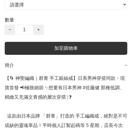
數量
−
+
加至購物車
簡介
−
【🌀 神聖編織｜群青 手工銀絲戒】日系男神穿搭同款・現
貨首發 📢極致細節 ✨想要有日本男神 #佐藤健 那種低調、
精緻又充滿文青感的層次穿搭❔❓

  這款由日本品牌 「群青」打造的 手工編織戒，絕對是不可
或缺的靈魂單品！平時個人訂製起碼等 5 星期，店長今次