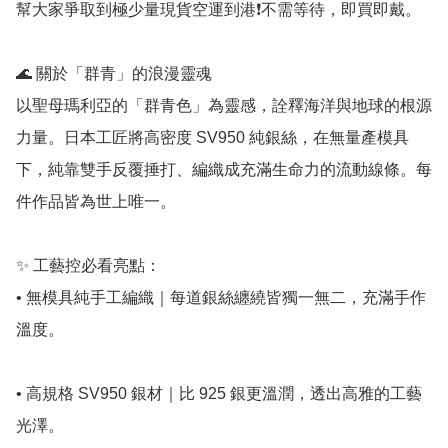
幫大家爭取到極少量現貨空運到港❗️不需等待，即買即戴。

🌊 關於「群青」的浪漫靈魂

以聖母瑪利亞的「群青色」為靈感，詮釋海洋與地球的根源
力量。日本工匠將高密度 SV950 純銀絲，在無量產模具
下，純靠雙手反覆捶打、編織成充滿生命力的流動線條。每
件作品皆為世上唯一。

✨ 工藝控必看亮點：

• 無模具純手工編織｜每道銀絲纏繞皆獨一無二，充滿手作
溫度。

• 高規格 SV950 銀材｜比 925 銀更溫潤，透出高雅的工藝
光澤。
