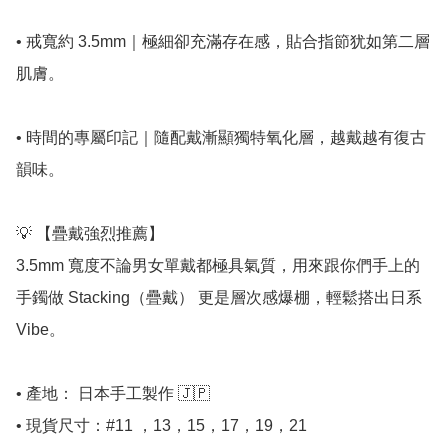
• 戒寬約 3.5mm｜極細卻充滿存在感，貼合指節犹如第二層
肌膚。

• 時間的專屬印記｜隨配戴漸顯獨特氧化層，越戴越有復古
韻味。

💡 【疊戴強烈推薦】

3.5mm 寬度不論男女單戴都極具氣質，用來跟你們手上的
手鐲做 Stacking（疊戴） 更是層次感爆棚，輕鬆搭出日系 
Vibe。

• 產地： 日本手工製作 🇯🇵

• 現貨尺寸：#11 ，13，15，17，19，21
