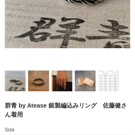
群青 by Atease 銀製編込みリング 佐藤健さ
ん着用
Size