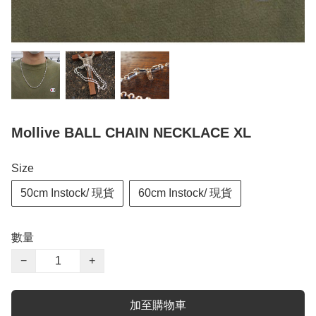
Mollive BALL CHAIN NECKLACE XL
Size
50cm Instock/ 現貨
60cm Instock/ 現貨
數量
−
+
加至購物車